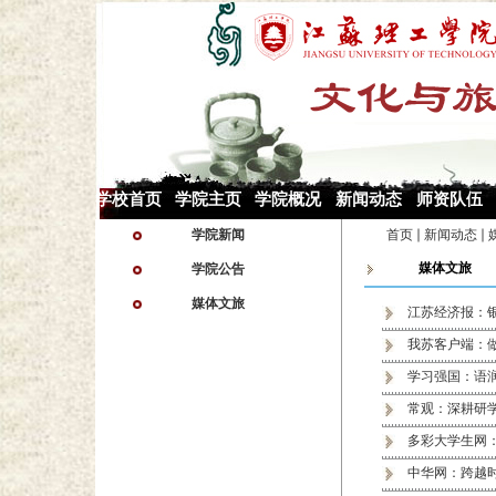
学校首页
学院主页
学院概况
新闻动态
师资队伍
学院新闻
首页
新闻动态
媒体文旅
学院公告
媒体文旅
江苏经济报：
我苏客户端：做
学习强国：语
常观：深耕研学
多彩大学生网
中华网：跨越