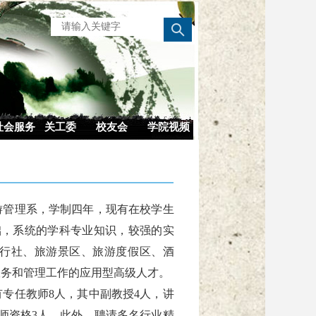
社会服务
关工委
校友会
学院视频
立旅游管理系，学制四年，现有在校学生
础
，系统的学科专业知识，
较强的实
行社
、旅游景区、旅游度假区、酒
服务和管理工作的应用型高级人才。
有专任教师
8
人，其中副教授
4
人，讲
师资格
3人。此外，聘请多名行业精