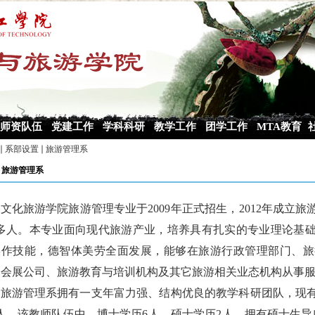
师资队伍
党建工作
学科科研
教学工作
团学工作
MTA教育
系部设置
旅游管理系
旅游管理系
文化旅游学院旅游管理专业于
2009年正式招生，2012年成
0多人。
本专业
面向现代旅游产业，
培养具有扎实的专业理论基
操作技能
，德智体美劳全面发展，
能够
在旅游行政管理部门、
旅
、会展公司、旅游教育与培训机构及其它旅游相关业态机构从事
旅游管理系拥有一支年富力强、结构优良的教学科研团队，现
人，该教师队伍中，博士学历
6
人，硕士学历
2
人。拥有硕士生导