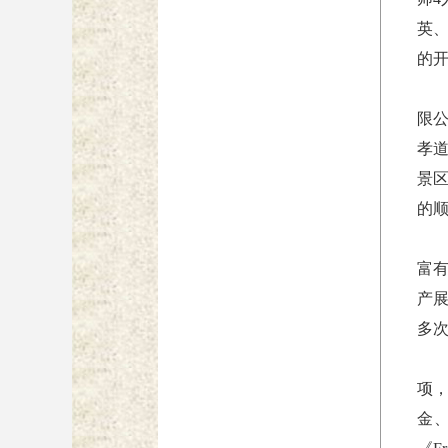
英
的
限
孝
景
的
富
产
多
项
金